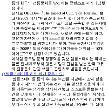
통해 한국의 전통문화를 발견하는 콘텐츠로 자리매김했
습니다.
실제로 OECD는 『The Impact of Culture on Tourism』보
고서(2009)에서 “템플스테이는 어떻게 정부와 종교단체
가 혁신적이고 매력적인 파트너십을 구축할 수 있는지에
대한 통찰력을 제공했다”며 “한국전쟁과 북한으로밖에
알려지지 않았던 대한민국의 새로운 면에 눈뜨게 하고,
고요한 자연에서 쉬며 스스로를 재발견할 기회를 주는
프로그램”이라 밝혔습니다. 또한, 한국 국가브랜드위원
회는 2009년 템플스테이를 “대한민국을 대표하는 10대
아이콘”으로 선정하기도 했습니다.
이처럼 글로벌 문화 경쟁력을 갖춘 템플스테이는 국내는
물론 전 세계로부터 많은 사랑과 관심을 받는 한국 고유
의 전통문화 관광 브랜드 콘텐츠로 발돋움 했답니다.
Q.
템플스테이를 하면 뭐가 좋은가요?
템플스테이를 통해 우리는 복잡한 나날에서 잠시 탈출
합니다. 세속의 법칙과는 전혀 다른 일상을 경험하며 나
를 괴롭히는 생각을 잠시 내려놓고 스스로를 돌보는 시
간을 갖게 됩니다. 산새들의 지저귐, 풀벌레들의 속삭임,
발끝에 닿는 흙과 날 것 그대로의 자연과 함께 침잠하며
우리는 잠시 잊고 살았던 자유로움을 되찾습니다. 삶에