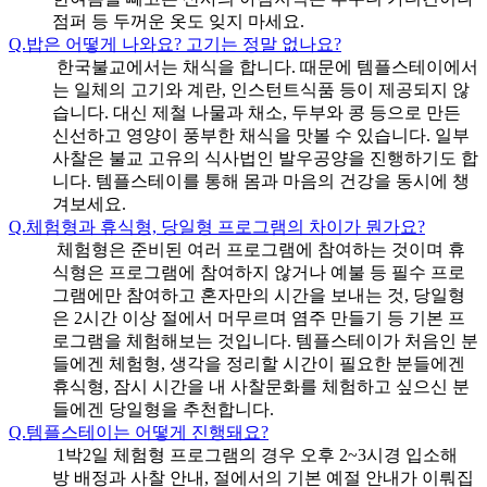
점퍼 등 두꺼운 옷도 잊지 마세요.
Q.
밥은 어떻게 나와요? 고기는 정말 없나요?
한국불교에서는 채식을 합니다. 때문에 템플스테이에서
는 일체의 고기와 계란, 인스턴트식품 등이 제공되지 않
습니다. 대신 제철 나물과 채소, 두부와 콩 등으로 만든
신선하고 영양이 풍부한 채식을 맛볼 수 있습니다. 일부
사찰은 불교 고유의 식사법인 발우공양을 진행하기도 합
니다. 템플스테이를 통해 몸과 마음의 건강을 동시에 챙
겨보세요.
Q.
체험형과 휴식형, 당일형 프로그램의 차이가 뭔가요?
체험형은 준비된 여러 프로그램에 참여하는 것이며 휴
식형은 프로그램에 참여하지 않거나 예불 등 필수 프로
그램에만 참여하고 혼자만의 시간을 보내는 것, 당일형
은 2시간 이상 절에서 머무르며 염주 만들기 등 기본 프
로그램을 체험해보는 것입니다. 템플스테이가 처음인 분
들에겐 체험형, 생각을 정리할 시간이 필요한 분들에겐
휴식형, 잠시 시간을 내 사찰문화를 체험하고 싶으신 분
들에겐 당일형을 추천합니다.
Q.
템플스테이는 어떻게 진행돼요?
1박2일 체험형 프로그램의 경우 오후 2~3시경 입소해
방 배정과 사찰 안내, 절에서의 기본 예절 안내가 이뤄집