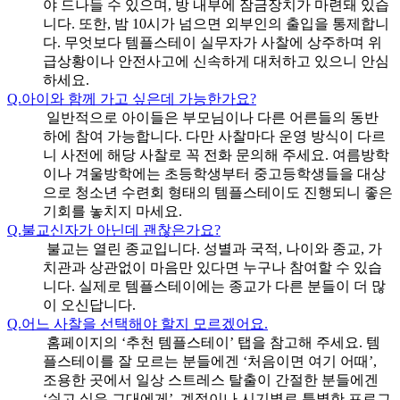
야 드나들 수 있으며, 방 내부에 잠금장치가 마련돼 있습
니다. 또한, 밤 10시가 넘으면 외부인의 출입을 통제합니
다. 무엇보다 템플스테이 실무자가 사찰에 상주하며 위
급상황이나 안전사고에 신속하게 대처하고 있으니 안심
하세요.
Q.
아이와 함께 가고 싶은데 가능한가요?
일반적으로 아이들은 부모님이나 다른 어른들의 동반
하에 참여 가능합니다. 다만 사찰마다 운영 방식이 다르
니 사전에 해당 사찰로 꼭 전화 문의해 주세요. 여름방학
이나 겨울방학에는 초등학생부터 중고등학생들을 대상
으로 청소년 수련회 형태의 템플스테이도 진행되니 좋은
기회를 놓치지 마세요.
Q.
불교신자가 아닌데 괜찮은가요?
불교는 열린 종교입니다. 성별과 국적, 나이와 종교, 가
치관과 상관없이 마음만 있다면 누구나 참여할 수 있습
니다. 실제로 템플스테이에는 종교가 다른 분들이 더 많
이 오신답니다.
Q.
어느 사찰을 선택해야 할지 모르겠어요.
홈페이지의 ‘추천 템플스테이’ 탭을 참고해 주세요. 템
플스테이를 잘 모르는 분들에겐 ‘처음이면 여기 어때’,
조용한 곳에서 일상 스트레스 탈출이 간절한 분들에겐
‘쉬고 싶은 그대에게’, 계절이나 시기별로 특별한 프로그