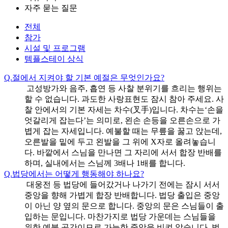
자주 묻는 질문
전체
참가
시설 및 프로그램
템플스테이 상식
Q.
절에서 지켜야 할 기본 예절은 무엇인가요?
고성방가와 음주, 흡연 등 사찰 분위기를 흐리는 행위는
할 수 없습니다. 과도한 사랑표현도 잠시 참아 주세요. 사
찰 안에서의 기본 자세는 차수(叉手)입니다. 차수는‘손을
엇갈리게 잡는다’는 의미로, 왼손 손등을 오른손으로 가
볍게 잡는 자세입니다. 예불할 때는 무릎을 꿇고 앉는데,
오른발을 밑에 두고 왼발을 그 위에 X자로 올려놓습니
다. 바깥에서 스님을 만나면 그 자리에 서서 합장 반배를
하며, 실내에서는 스님께 3배나 1배를 합니다.
Q.
법당에서는 어떻게 행동해야 하나요?
대웅전 등 법당에 들어갔거나 나가기 전에는 잠시 서서
중앙을 향해 가볍게 합장 반배합니다. 법당 출입은 중앙
이 아닌 양 옆의 문으로 합니다. 중앙의 문은 스님들이 출
입하는 문입니다. 마찬가지로 법당 가운데는 스님들을
위한 예불 공간이므로 가능한 중앙을 비켜 앉습니다. 법