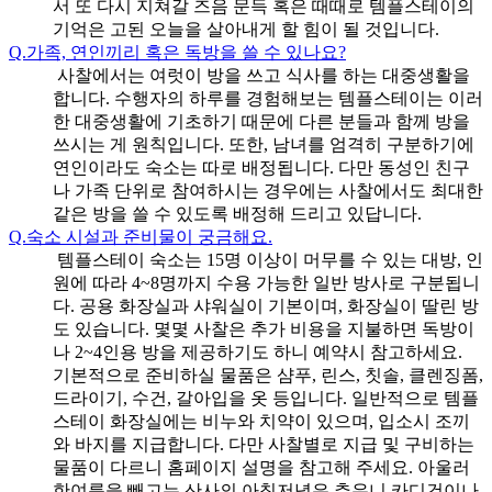
서 또 다시 지쳐갈 즈음 문득 혹은 때때로 템플스테이의
기억은 고된 오늘을 살아내게 할 힘이 될 것입니다.
Q.
가족, 연인끼리 혹은 독방을 쓸 수 있나요?
사찰에서는 여럿이 방을 쓰고 식사를 하는 대중생활을
합니다. 수행자의 하루를 경험해보는 템플스테이는 이러
한 대중생활에 기초하기 때문에 다른 분들과 함께 방을
쓰시는 게 원칙입니다. 또한, 남녀를 엄격히 구분하기에
연인이라도 숙소는 따로 배정됩니다. 다만 동성인 친구
나 가족 단위로 참여하시는 경우에는 사찰에서도 최대한
같은 방을 쓸 수 있도록 배정해 드리고 있답니다.
Q.
숙소 시설과 준비물이 궁금해요.
템플스테이 숙소는 15명 이상이 머무를 수 있는 대방, 인
원에 따라 4~8명까지 수용 가능한 일반 방사로 구분됩니
다. 공용 화장실과 샤워실이 기본이며, 화장실이 딸린 방
도 있습니다. 몇몇 사찰은 추가 비용을 지불하면 독방이
나 2~4인용 방을 제공하기도 하니 예약시 참고하세요.
기본적으로 준비하실 물품은 샴푸, 린스, 칫솔, 클렌징폼,
드라이기, 수건, 갈아입을 옷 등입니다. 일반적으로 템플
스테이 화장실에는 비누와 치약이 있으며, 입소시 조끼
와 바지를 지급합니다. 다만 사찰별로 지급 및 구비하는
물품이 다르니 홈페이지 설명을 참고해 주세요. 아울러
한여름을 빼고는 산사의 아침저녁은 추우니 카디건이나