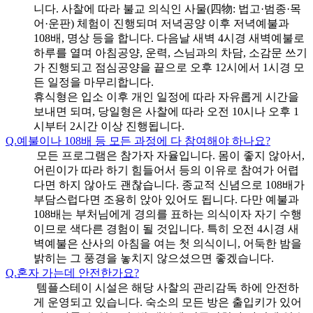
니다. 사찰에 따라 불교 의식인 사물(四物: 법고·범종·목
어·운판) 체험이 진행되며 저녁공양 이후 저녁예불과
108배, 명상 등을 합니다. 다음날 새벽 4시경 새벽예불로
하루를 열며 아침공양, 운력, 스님과의 차담, 소감문 쓰기
가 진행되고 점심공양을 끝으로 오후 12시에서 1시경 모
든 일정을 마무리합니다.
휴식형은 입소 이후 개인 일정에 따라 자유롭게 시간을
보내면 되며, 당일형은 사찰에 따라 오전 10시나 오후 1
시부터 2시간 이상 진행됩니다.
Q.
예불이나 108배 등 모든 과정에 다 참여해야 하나요?
모든 프로그램은 참가자 자율입니다. 몸이 좋지 않아서,
어린이가 따라 하기 힘들어서 등의 이유로 참여가 어렵
다면 하지 않아도 괜찮습니다. 종교적 신념으로 108배가
부담스럽다면 조용히 앉아 있어도 됩니다. 다만 예불과
108배는 부처님에게 경의를 표하는 의식이자 자기 수행
이므로 색다른 경험이 될 것입니다. 특히 오전 4시경 새
벽예불은 산사의 아침을 여는 첫 의식이니, 어둑한 밤을
밝히는 그 풍경을 놓치지 않으셨으면 좋겠습니다.
Q.
혼자 가는데 안전한가요?
템플스테이 시설은 해당 사찰의 관리감독 하에 안전하
게 운영되고 있습니다. 숙소의 모든 방은 출입키가 있어