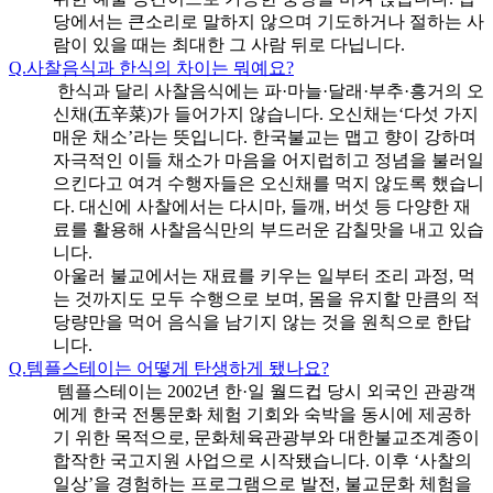
당에서는 큰소리로 말하지 않으며 기도하거나 절하는 사
람이 있을 때는 최대한 그 사람 뒤로 다닙니다.
Q.
사찰음식과 한식의 차이는 뭐예요?
한식과 달리 사찰음식에는 파·마늘·달래·부추·흥거의 오
신채(五辛菜)가 들어가지 않습니다. 오신채는‘다섯 가지
매운 채소’라는 뜻입니다. 한국불교는 맵고 향이 강하며
자극적인 이들 채소가 마음을 어지럽히고 정념을 불러일
으킨다고 여겨 수행자들은 오신채를 먹지 않도록 했습니
다. 대신에 사찰에서는 다시마, 들깨, 버섯 등 다양한 재
료를 활용해 사찰음식만의 부드러운 감칠맛을 내고 있습
니다.
아울러 불교에서는 재료를 키우는 일부터 조리 과정, 먹
는 것까지도 모두 수행으로 보며, 몸을 유지할 만큼의 적
당량만을 먹어 음식을 남기지 않는 것을 원칙으로 한답
니다.
Q.
템플스테이는 어떻게 탄생하게 됐나요?
템플스테이는 2002년 한·일 월드컵 당시 외국인 관광객
에게 한국 전통문화 체험 기회와 숙박을 동시에 제공하
기 위한 목적으로, 문화체육관광부와 대한불교조계종이
합작한 국고지원 사업으로 시작됐습니다. 이후 ‘사찰의
일상’을 경험하는 프로그램으로 발전, 불교문화 체험을